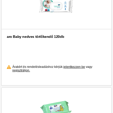
aro Baby nedves törlőkendő 120db
Árakért és rendelésleadáshoz kérjük
jelentkezzen be
vagy
regisztráljon.