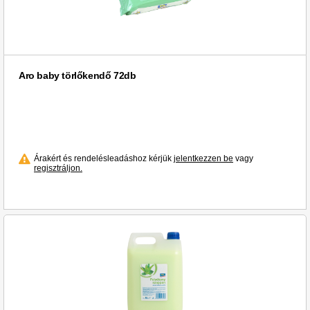
Aro baby törlőkendő 72db
Árakért és rendelésleadáshoz kérjük
jelentkezzen be
vagy
regisztráljon.