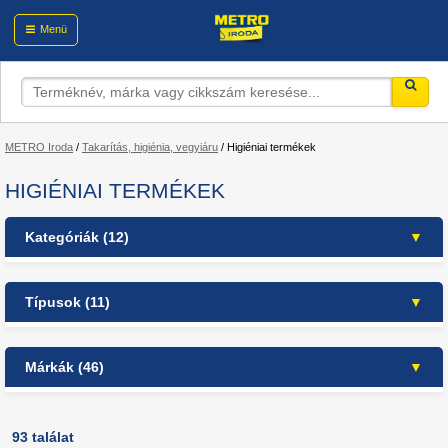
Menü
METRO Iroda
/
Takarítás, higiénia, vegyiáru
/
Higiéniai termékek
HIGIÉNIAI TERMÉKEK
Kategóriák (12)
Takarítás, higiénia, vegyiáru
Típusok (11)
Higiéniai termékek
babaápoló szerek (4)
Kézkrém
(7)
Márkák (46)
Személyi higénia
(10)
férfi testápolás (3)
Szappanok, folyékony szappanok
fürdőszobai textíliák (5)
Air Wick (24)
(19)
háztart. és higiéniai termékek (7)
Always (1)
93 találat
Nedves törlőkendők
(7)