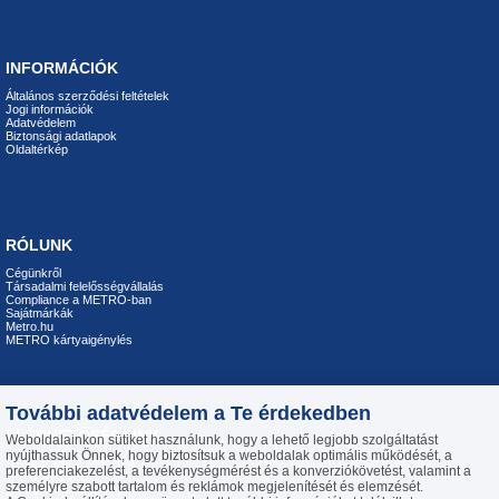
INFORMÁCIÓK
Általános szerződési feltételek
Jogi információk
Adatvédelem
Biztonsági adatlapok
Oldaltérkép
RÓLUNK
Cégünkről
Társadalmi felelősségvállalás
Compliance a METRO-ban
Sajátmárkák
Metro.hu
METRO kártyaigénylés
További adatvédelem a Te érdekedben
ELÉRHETŐSÉGEINK
Weboldalainkon sütiket használunk, hogy a lehető legjobb szolgáltatást
nyújthassuk Önnek, hogy biztosítsuk a weboldalak optimális működését, a
Telefon: +36 23 444 194
preferenciakezelést, a tevékenységmérést és a konverziókövetést, valamint a
H-P 8:00-16:30
személyre szabott tartalom és reklámok megjelenítését és elemzését.
E-mail:
info@metroiroda.hu