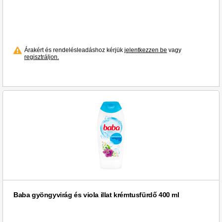
Árakért és rendelésleadáshoz kérjük
jelentkezzen be
vagy
regisztráljon.
Baba gyöngyvirág és viola illat krémtusfürdő 400 ml