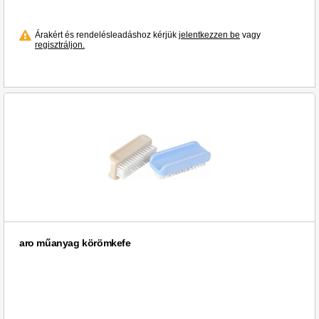
Árakért és rendelésleadáshoz kérjük
jelentkezzen be
vagy
regisztráljon.
aro műanyag körömkefe