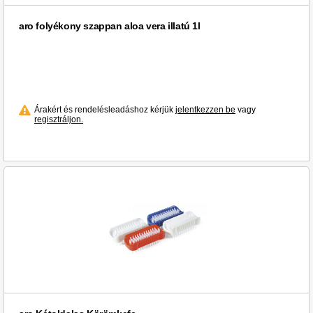
aro folyékony szappan aloa vera illatú 1l
Árakért és rendelésleadáshoz kérjük
jelentkezzen be
vagy
regisztráljon.