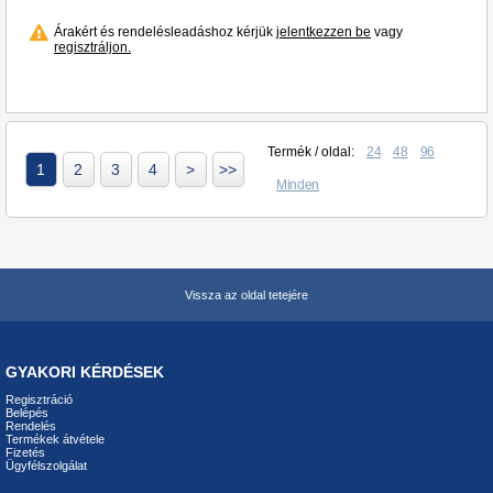
Árakért és rendelésleadáshoz kérjük
jelentkezzen be
vagy
regisztráljon.
Termék / oldal:
24
48
96
1
2
3
4
>
>>
Minden
Vissza az oldal tetejére
GYAKORI KÉRDÉSEK
Regisztráció
Belépés
Rendelés
Termékek átvétele
Fizetés
Ügyfélszolgálat