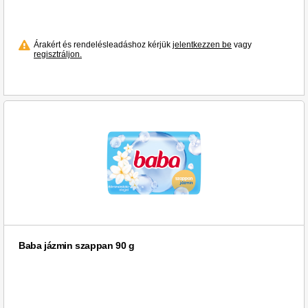
Árakért és rendelésleadáshoz kérjük
jelentkezzen be
vagy
regisztráljon.
Baba jázmin szappan 90 g