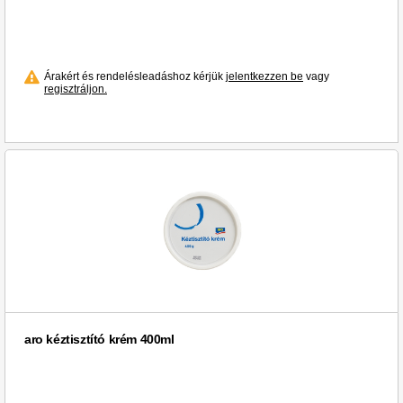
Árakért és rendelésleadáshoz kérjük
jelentkezzen be
vagy
regisztráljon.
aro kéztisztító krém 400ml