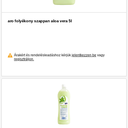
aro folyékony szappan aloa vera 5l
Árakért és rendelésleadáshoz kérjük
jelentkezzen be
vagy
regisztráljon.