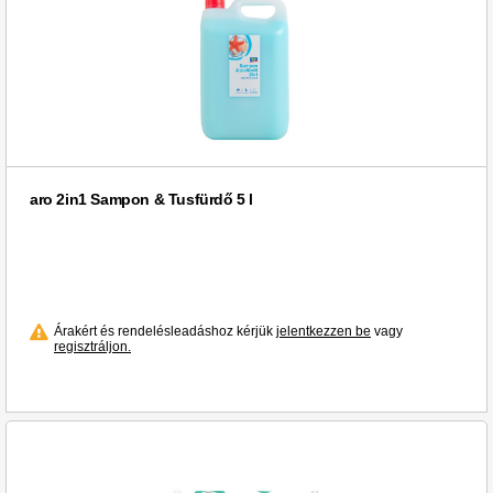
aro 2in1 Sampon & Tusfürdő 5 l
Árakért és rendelésleadáshoz kérjük
jelentkezzen be
vagy
regisztráljon.