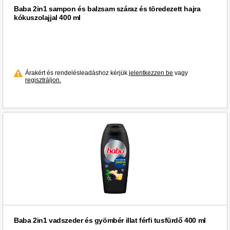
Baba 2in1 sampon és balzsam száraz és töredezett hajra
kókuszolajjal 400 ml
Árakért és rendelésleadáshoz kérjük
jelentkezzen be
vagy
regisztráljon.
Baba 2in1 vadszeder és gyömbér illat férfi tusfürdő 400 ml