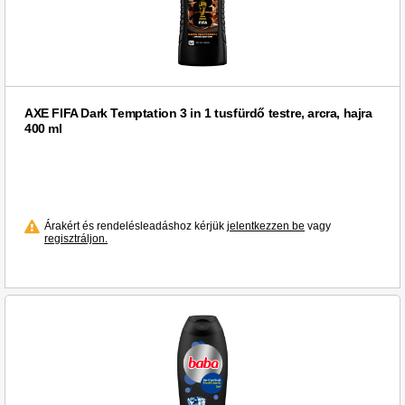
AXE FIFA Dark Temptation 3 in 1 tusfürdő testre, arcra, hajra
400 ml
Árakért és rendelésleadáshoz kérjük
jelentkezzen be
vagy
regisztráljon.