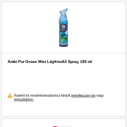
Schauma (1)
Sendy (3)
TORK (2)
Tork (7)
Ultra Sol (1)
Ultra (2)
WU2 (1)
Well Done (2)
Ambi Pur Ocean Mist Légfrissítő Spray, 185 ml
Zewa (4)
aro (17)
o.b. (2)
Árakért és rendelésleadáshoz kérjük
jelentkezzen be
vagy
regisztráljon.