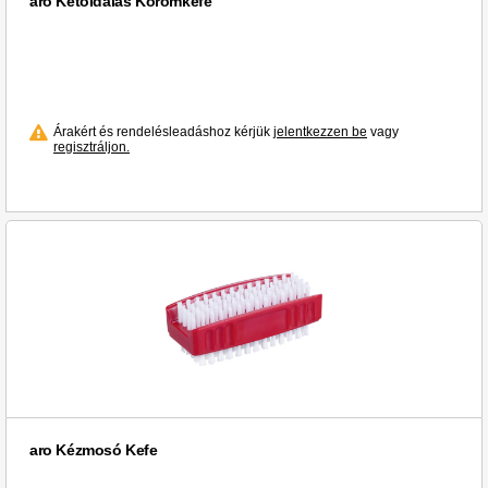
aro Kétoldalas Körömkefe
Árakért és rendelésleadáshoz kérjük
jelentkezzen be
vagy
regisztráljon.
aro Kézmosó Kefe