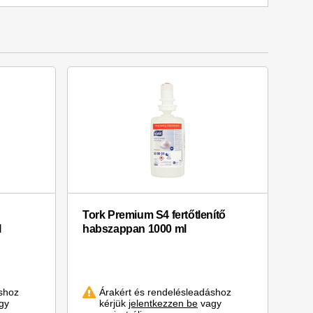
Tork Premium S4 fertőtlenítő
l
habszappan 1000 ml
shoz
Árakért és rendelésleadáshoz
gy
kérjük
jelentkezzen be
vagy