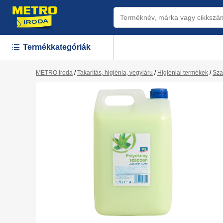
Termékkategóriák
METRO Iroda
/
Takarítás, higiénia, vegyiáru
/
Higiéniai termékek
/
Sza