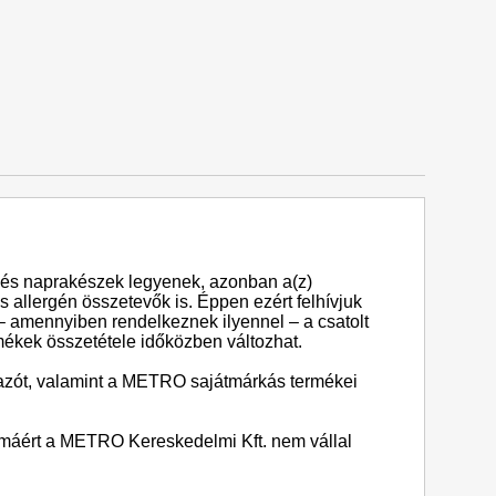
és naprakészek legyenek, azonban a(z)
 allergén összetevők is. Éppen ezért felhívjuk
 – amennyiben rendelkeznek ilyennel – a csatolt
rmékek összetétele időközben változhat.
lmazót, valamint a METRO sajátmárkás termékei
almáért a METRO Kereskedelmi Kft. nem vállal