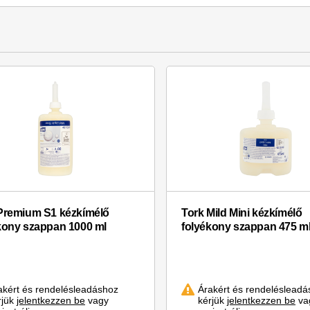
Premium S1 kézkímélő
Tork Mild Mini kézkímélő
kony szappan 1000 ml
folyékony szappan 475 m
akért és rendelésleadáshoz
Árakért és rendelésleadá
rjük
jelentkezzen be
vagy
kérjük
jelentkezzen be
va