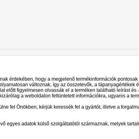
ak érdekében, hogy a megjelenő termékinformációk pontosak 
folyamatosan változnak, így az összetevők, a tápanyagértékek és
t előtt figyelmesen olvassák el a terméken található leírást és
kizárólag a weboldalon feltüntetett információkra, ugyanis a te
ne fel Önökben, kérjük keressék fel a gyártót, illetve a forga
évő egyes adatok külső szolgáltatótól származnak, melyek tart