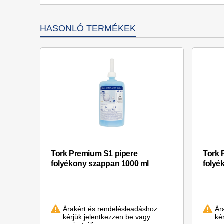
HASONLÓ TERMÉKEK
Tork Premium S1 pipere
Tork 
folyékony szappan 1000 ml
folyé
Árakért és rendelésleadáshoz
Ár
kérjük
jelentkezzen be
vagy
ké