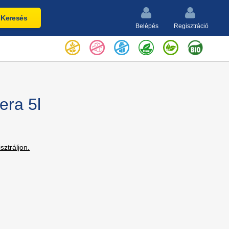
Keresés
Belépés
Regisztráció
era 5l
isztráljon.