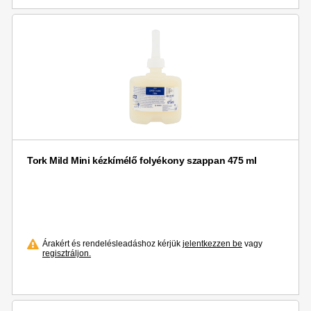
Tork Mild Mini kézkímélő folyékony szappan 475 ml
Árakért és rendelésleadáshoz kérjük
jelentkezzen be
vagy
regisztráljon.