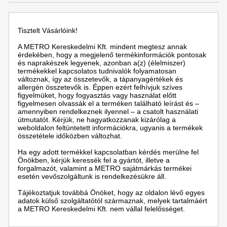
Tisztelt Vásárlóink!
A METRO Kereskedelmi Kft. mindent megtesz annak
érdekében, hogy a megjelenő termékinformációk pontosak
és naprakészek legyenek, azonban a(z) (élelmiszer)
termékekkel kapcsolatos tudnivalók folyamatosan
változnak, így az összetevők, a tápanyagértékek és
allergén összetevők is. Éppen ezért felhívjuk szíves
figyelmüket, hogy fogyasztás vagy használat előtt
figyelmesen olvassák el a terméken található leírást és –
amennyiben rendelkeznek ilyennel – a csatolt használati
útmutatót. Kérjük, ne hagyatkozzanak kizárólag a
weboldalon feltüntetett információkra, ugyanis a termékek
összetétele időközben változhat.
Ha egy adott termékkel kapcsolatban kérdés merülne fel
Önökben, kérjük keressék fel a gyártót, illetve a
forgalmazót, valamint a METRO sajátmárkás termékei
esetén vevőszolgáltunk is rendelkezésükre áll.
Tájékoztatjuk továbbá Önöket, hogy az oldalon lévő egyes
adatok külső szolgáltatótól származnak, melyek tartalmáért
a METRO Kereskedelmi Kft. nem vállal felelősséget.