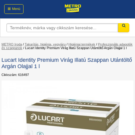
Menü
METRO Iroda
/
Takarítás, higiénia, vegyiáru
/
Higiéniai termékek
/
Profeszionális adagolók
és szappanok
/
Lucart Identity Premium Virág Illatú Szappan Utántöltő Argán Olajjal 1 l
Lucart Identity Premium Virág Illatú Szappan Utántöltő
Argán Olajjal 1 l
Cikkszám: 616497