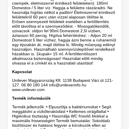
csempék, élelmiszerrel érintkező felületeken): 180ml
Domestos / 5 liter víz. Hagyja a felületre rászáradni. Ne
használja hígítás nélkül a padlón! Élelmiszerrel érintkező
felületekről 60 perc után vízzel alaposan öblítse le.
Erősen szennyezett felületek esetében a fertőtlenítés
előtt távolítsa el a szennyeződést. - Mosogatókendők,
szivacsok: oldjon fel 90ml Domestost 2,5l vízben,
áztasson 60 percig. Hígítva fehérítéshez: - Adjon 20 ml
Domestost 5 liter vízhez, hagyja ázni benne a ruhaneműt
egy éjszakán át, majd öblítse ki. Mindig műanyag edényt
használjon. Használható szennyvízülepítővel rendelkező
házakban is. 1kupak= 15 ml. A fertőtlenítőszert
alkalmazza biztonságosan! Használat előtt mindig
olvassa el a címkét és a használati utasítást!
Kapcsolat
Unilever Magyarország Kft. 1138 Budapest Váci út 121-
127. 06 80 180 144 info@unileverinfo.hu
www.unilever.com
Termék információk
Termék jellemzők: • Elpusztítja a baktériumokat • Segít
meggátolni a vízkőlerakódást • Kellemes virágillattal •
Higiénikus tisztaság • Használja WC frissítő blokkal a
maximális frissességért Termék bemutatás: Sokoldalú
tisztítószer és hatásos fegyver a kórokozók ellen az