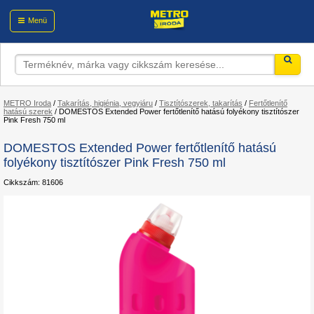
Menü
METRO Iroda
/
Takarítás, higiénia, vegyiáru
/
Tisztítószerek, takarítás
/
Fertőtlenítő
hatású szerek
/
DOMESTOS Extended Power fertőtlenítő hatású folyékony tisztítószer
Pink Fresh 750 ml
DOMESTOS Extended Power fertőtlenítő hatású
folyékony tisztítószer Pink Fresh 750 ml
Cikkszám: 81606