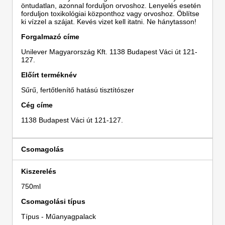
öntudatlan, azonnal forduljon orvoshoz. Lenyelés esetén
forduljon toxikológiai központhoz vagy orvoshoz. Öblítse
ki vízzel a szájat. Kevés vizet kell itatni. Ne hánytasson!
Forgalmazó címe
Unilever Magyarország Kft. 1138 Budapest Váci út 121-
127.
Előírt terméknév
Sűrű, fertőtlenítő hatású tisztítószer
Cég címe
1138 Budapest Váci út 121-127.
Csomagolás
Kiszerelés
750ml
Csomagolási típus
Típus - Műanyagpalack