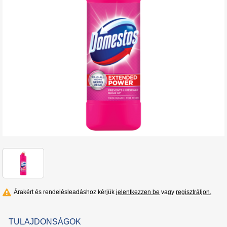
Árakért és rendelésleadáshoz kérjük
jelentkezzen be
vagy
regisztráljon.
TULAJDONSÁGOK