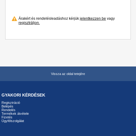
Árakért és rendelésleadáshoz kérjük
jelentkezzen be
vagy
regisztráljon.
Vissza az oldal tetejére
GYAKORI KÉRDÉSEK
Regisztráció
Belépés
Rendelés
Termékek átvétele
Fizetés
Ügyfélszolgálat