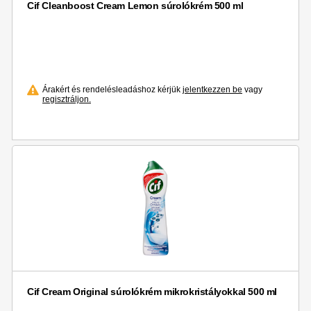
Cif Cleanboost Cream Lemon súrolókrém 500 ml
Árakért és rendelésleadáshoz kérjük
jelentkezzen be
vagy
regisztráljon.
Cif Cream Original súrolókrém mikrokristályokkal 500 ml