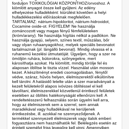
forduljon TOXIKOLÓGIAI KÖZPONTHOZ/orvoshoz. A
kiömlött anyagot össze kell gyűjteni. Az edény
elhelyezése hulladékként: kiürülést követően a helyi
hulladékkezelési előírásoknak megfelelően.
TARTALMAZ: nátrium-hipokloritot, nátrium-hidroxidot,
Cocamine oxide-ot. FIGYELEM! Ne használja
zománcozott vagy magas fényű fémfelületeken
(króm/arany). Ne használja hígítás nélkül a padlókon. Ne
használja gyapjú, selyem, színes textil, műszálas, bőr
vagy olyan ruhaanyagokhoz, melyek speciális bevonatot
tartalmaznak (pl. lángálló bevonat). Mindig olvassa el a
ruhanemű kezelési útmutatóját. Ügyeljen, hogy a szer ne
ömöljön ruhára, bútorokra, szőnyegekre, mert
károsíthatja azokat. Ha kiömlött, mindig törölje fel és
alaposan öblítse le tiszta vízzel. Használat után mosson
kezet. A készítményt eredeti csomagolásban, fénytől
védve, száraz, hűvös helyen, élelmiszerektől elkülönítve
kell tárolni. A hatásidő letelte után a szer maradványait a
kezelt felületekről alapos ivóvizes öblítéssel el kell
távolítani, élelmiszerekkel közvetlenül érintkező felületek
esetében az öblítés hatékonyságát ellenőrizni kell. A
rendeltetésszerű felhasználás során ügyelni kell arra,
hogy az élelmiszerek sem a szerrel, sem annak
maradékával vagy hulladékával ne kerüljenek
érintkezésbe, ill. azokkal ne szennyeződjenek. A
termékkel szennyezett élelmiszerek vagy italok emberi
fogyasztásra nem használhatók fel. Belélegzés esetén az
érintett személyt friss levegőre kell vinni. Amennyiben