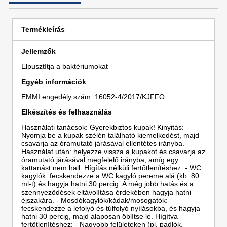
Termékleírás
Jellemzők
Elpusztítja a baktériumokat
Egyéb információk
EMMI engedély szám: 16052-4/2017/KJFFO.
Elkészítés és felhasználás
Használati tanácsok: Gyerekbiztos kupak! Kinyitás:
Nyomja be a kupak szélén található kiemelkedést, majd
csavarja az óramutató járásával ellentétes irányba.
Használat után: helyezze vissza a kupakot és csavarja az
óramutató járásával megfelelő irányba, amíg egy
kattanást nem hall. Hígítás nélküli fertőtlenítéshez: - WC
kagylók: fecskendezze a WC kagyló pereme alá (kb. 80
ml-t) és hagyja hatni 30 percig. A még jobb hatás és a
szennyeződések eltávolítása érdekében hagyja hatni
éjszakára. - Mosdókagylók/kádak/mosogatók:
fecskendezze a lefolyó és túlfolyó nyílásokba, és hagyja
hatni 30 percig, majd alaposan öblítse le. Hígítva
fertőtlenítéshez: - Nagyobb felületeken (pl. padlók,