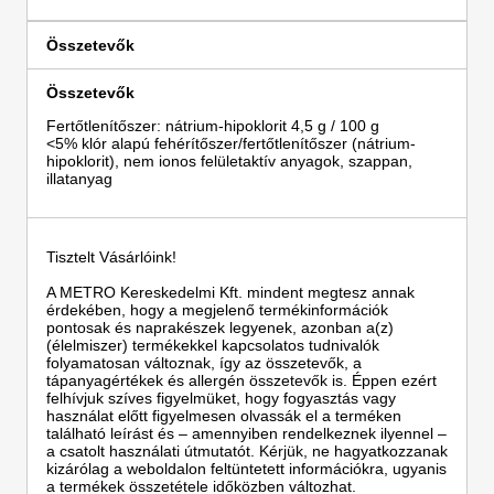
Összetevők
Összetevők
Fertőtlenítőszer: nátrium-hipoklorit 4,5 g / 100 g
<5% klór alapú fehérítőszer/fertőtlenítőszer (nátrium-
hipoklorit), nem ionos felületaktív anyagok, szappan,
illatanyag
Tisztelt Vásárlóink!
A METRO Kereskedelmi Kft. mindent megtesz annak
érdekében, hogy a megjelenő termékinformációk
pontosak és naprakészek legyenek, azonban a(z)
(élelmiszer) termékekkel kapcsolatos tudnivalók
folyamatosan változnak, így az összetevők, a
tápanyagértékek és allergén összetevők is. Éppen ezért
felhívjuk szíves figyelmüket, hogy fogyasztás vagy
használat előtt figyelmesen olvassák el a terméken
található leírást és – amennyiben rendelkeznek ilyennel –
a csatolt használati útmutatót. Kérjük, ne hagyatkozzanak
kizárólag a weboldalon feltüntetett információkra, ugyanis
a termékek összetétele időközben változhat.