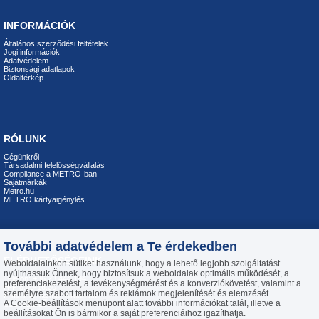
INFORMÁCIÓK
Általános szerződési feltételek
Jogi információk
Adatvédelem
Biztonsági adatlapok
Oldaltérkép
RÓLUNK
Cégünkről
Társadalmi felelősségvállalás
Compliance a METRO-ban
Sajátmárkák
Metro.hu
METRO kártyaigénylés
További adatvédelem a Te érdekedben
ELÉRHETŐSÉGEINK
Weboldalainkon sütiket használunk, hogy a lehető legjobb szolgáltatást
nyújthassuk Önnek, hogy biztosítsuk a weboldalak optimális működését, a
Telefon: +36 23 444 194
preferenciakezelést, a tevékenységmérést és a konverziókövetést, valamint a
H-P 8:00-16:30
személyre szabott tartalom és reklámok megjelenítését és elemzését.
E-mail:
info@metroiroda.hu
A Cookie-beállítások menüpont alatt további információkat talál, illetve a
Üzenetküldés
beállításokat Ön is bármikor a saját preferenciáihoz igazíthatja.