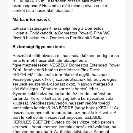
is. 1kupak= 15 ml. A fertőtlenítőszert alkalmazza
biztonságosan! Használat előtt mindig olvassa el a
címkét és a használati utasítást!
Márka információk
Lakása tisztaságáért használja még a Domestos
Higiéniai Törlőkendőt, a Domestos Power5 Pine WC
frissítő blokkot és a Domestos Fertőtlenítő Spray-t.
Biztonsági figyelmeztetés
Használat előtt olvassa el, használat közben pedig tartsa
be a termék használati útmutatóját és a
figyelmeztetéseket. VESZÉLY Domestos Extended Power
Sűrű, fertőtlenítő hatású tisztítószer Pink Fresh.
FIGYELEM! Tilos más termékekkel együtt használni.
Veszélyes gázok (klór) szabadulhatnak fel. Súlyos égési
sérülést és szemkárosodást okoz. Nagyon mérgező a
vízi élővilágra. Fémekre korrozív hatású lehet.
Gyermekektől elzárva tartandó. Az eredeti edényben
tartandó. Kerülni kell az anyagnak a környezetbe való
kijutását. Védőkesztyű/védőruha/szemvédő/arcvédő
használata kötelező. HA BŐRRE (vagy hajra) KERÜL: Az
összes szennyezett ruhadarabot azonnal le kell vetni. A
bőrt le kell öblíteni vízzel/zuhanyozás. SZEMBE
KERÜLÉS ESETÉN: Óvatos öblítés vízzel több percen
keresztül. Adott esetben kontaktlencsék eltávolítása, ha
könnyen megoldható. Az öblítés folytatása. Azonnal