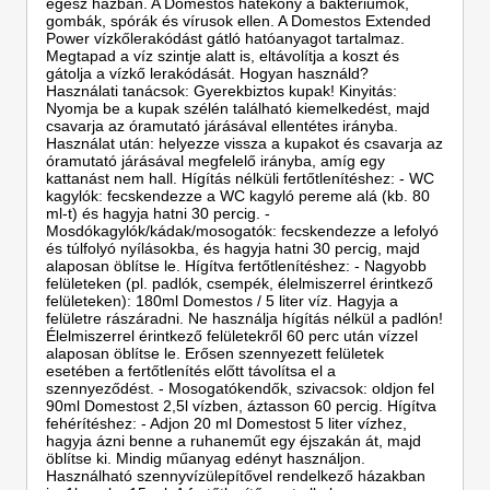
egész házban. A Domestos hatékony a baktériumok,
gombák, spórák és vírusok ellen. A Domestos Extended
Power vízkőlerakódást gátló hatóanyagot tartalmaz.
Megtapad a víz szintje alatt is, eltávolítja a koszt és
gátolja a vízkő lerakódását. Hogyan használd?
Használati tanácsok: Gyerekbiztos kupak! Kinyitás:
Nyomja be a kupak szélén található kiemelkedést, majd
csavarja az óramutató járásával ellentétes irányba.
Használat után: helyezze vissza a kupakot és csavarja az
óramutató járásával megfelelő irányba, amíg egy
kattanást nem hall. Hígítás nélküli fertőtlenítéshez: - WC
kagylók: fecskendezze a WC kagyló pereme alá (kb. 80
ml-t) és hagyja hatni 30 percig. -
Mosdókagylók/kádak/mosogatók: fecskendezze a lefolyó
és túlfolyó nyílásokba, és hagyja hatni 30 percig, majd
alaposan öblítse le. Hígítva fertőtlenítéshez: - Nagyobb
felületeken (pl. padlók, csempék, élelmiszerrel érintkező
felületeken): 180ml Domestos / 5 liter víz. Hagyja a
felületre rászáradni. Ne használja hígítás nélkül a padlón!
Élelmiszerrel érintkező felületekről 60 perc után vízzel
alaposan öblítse le. Erősen szennyezett felületek
esetében a fertőtlenítés előtt távolítsa el a
szennyeződést. - Mosogatókendők, szivacsok: oldjon fel
90ml Domestost 2,5l vízben, áztasson 60 percig. Hígítva
fehérítéshez: - Adjon 20 ml Domestost 5 liter vízhez,
hagyja ázni benne a ruhaneműt egy éjszakán át, majd
öblítse ki. Mindig műanyag edényt használjon.
Használható szennyvízülepítővel rendelkező házakban